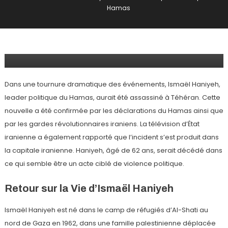
6 août 2024
Présence Musulmane
Hamas
Assassinat D’Ismaël Haniyeh : Une
Grande Répercussion Pour Le
Hamas
Dans une tournure dramatique des événements, Ismaël Haniyeh,
leader politique du Hamas, aurait été assassiné à Téhéran. Cette
nouvelle a été confirmée par les déclarations du Hamas ainsi que
par les gardes révolutionnaires iraniens. La télévision d’État
iranienne a également rapporté que l’incident s’est produit dans
la capitale iranienne. Haniyeh, âgé de 62 ans, serait décédé dans
ce qui semble être un acte ciblé de violence politique.
Retour sur la Vie d’Ismaël Haniyeh
Ismaël Haniyeh est né dans le camp de réfugiés d’Al-Shati au
nord de Gaza en 1962, dans une famille palestinienne déplacée