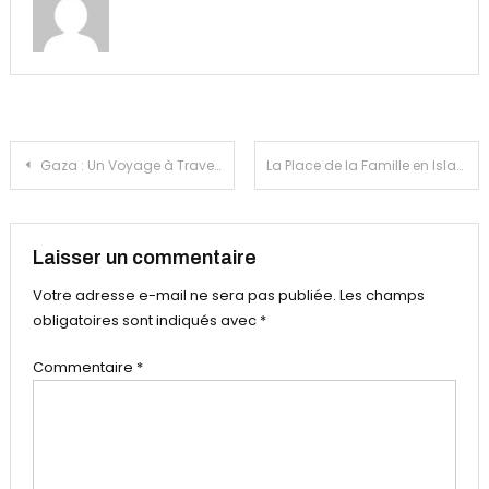
Navigation
Gaza : Un Voyage à Travers l’Histoire d’une Région Dévastée
La Place de la Famille en Islam : Devoirs et Responsabilités
de
l’article
Laisser un commentaire
Votre adresse e-mail ne sera pas publiée.
Les champs
obligatoires sont indiqués avec
*
Commentaire
*