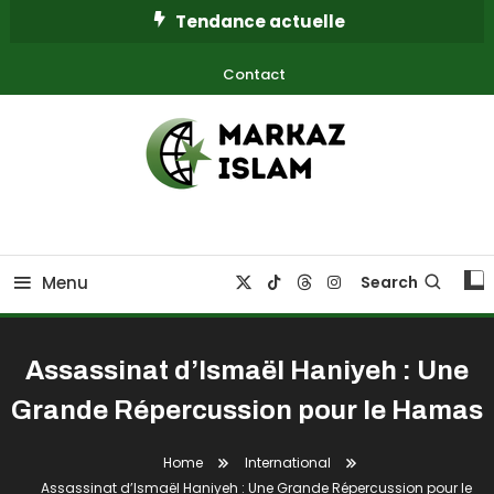
Skip
Tendance actuelle
To
Content
Contact
Un regard éclairé sur la foi, la culture et les défis du monde
Markaz Islam
musulman
Menu
Search
Assassinat d’Ismaël Haniyeh : Une
Grande Répercussion pour le Hamas
International
Home
International
Assassinat d’Ismaël Haniyeh : Une Grande Répercussion pour le